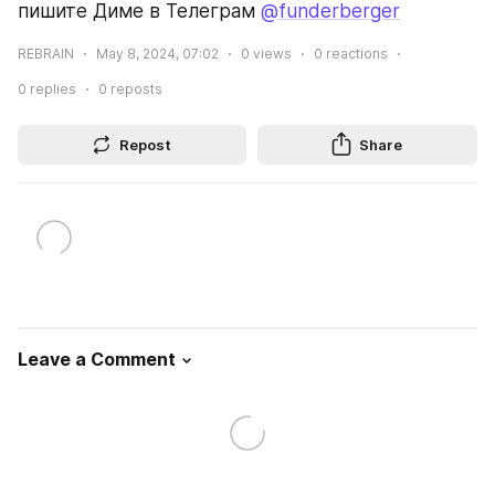
пишите Диме в Телеграм 
@funderberger
REBRAIN
May 8, 2024, 07:02
0
views
0
reactions
0
replies
0
reposts
Repost
Share
Leave a Comment