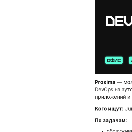
Proxima
 — мол
DevOps на аут
приложений и 
Кого ищут:
 Ju
По задачам:
обслужив