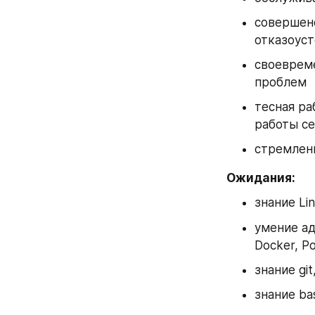
совершен
отказоус
своевреме
проблем
тесная ра
работы с
стремлен
Ожидания:
знание Li
умение ад
Docker, P
знание gi
знание ba