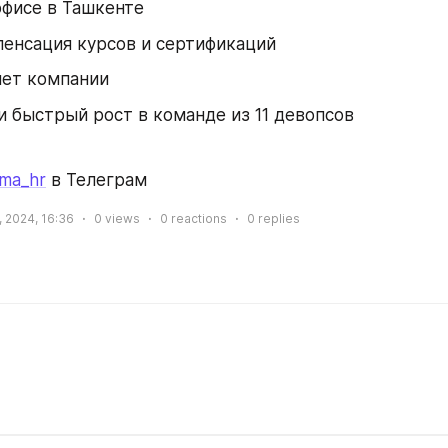
офисе в Ташкенте
енсация курсов и сертификаций
чет компании
и быстрый рост в команде из 11 девопсов
ma_hr
 в Телеграм
, 2024, 16:36
0
views
0
reactions
0
replies