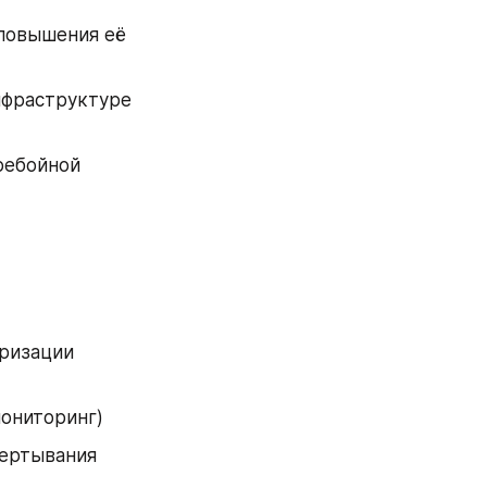
овышения её 
фраструктуре 
ребойной 
ризации 
 мониторинг)
вертывания