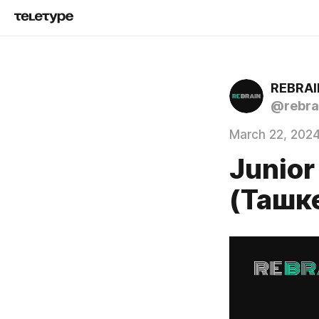
REBRAI
@rebra
March 22, 202
Junio
(Ташк