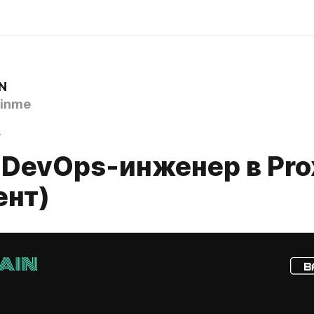
N
inme
4
r DevOps-инженер в Pro
ент)