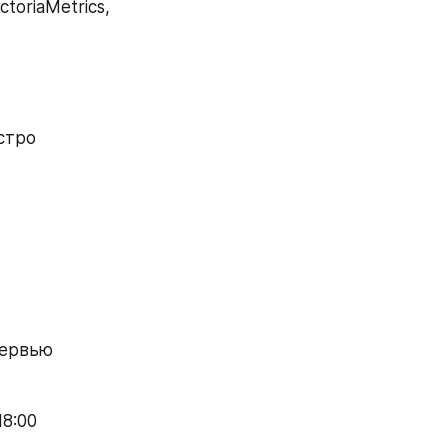
oriaMetrics, 
тро 
тервью
18:00