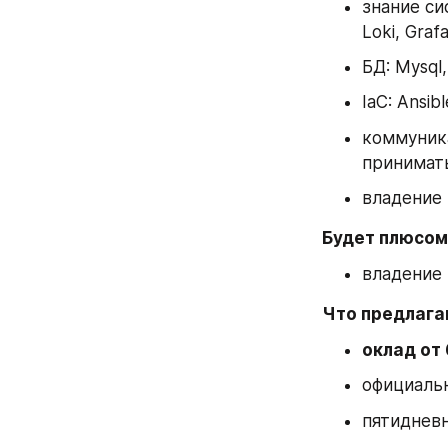
знание cи
Loki, Graf
БД: Mysql
IaC: Ansibl
коммуника
принимат
владение 
Будет плюсом:
владение 
Что предлага
оклад от 
официальн
пятидневн