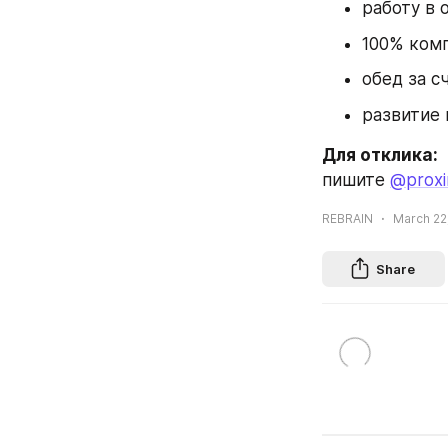
работу в 
100% комп
обед за с
развитие 
Для отклика:
пишите 
@proxi
REBRAIN
March 22
Share