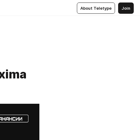
About Teletype
Join
xima